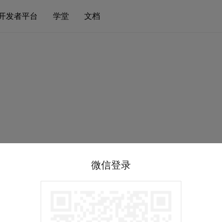
开发者平台
学堂
文档
微信登录