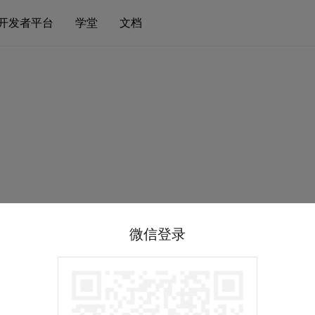
开发者平台
学堂
文档
微信登录