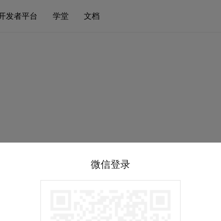
开发者平台
学堂
文档
微信登录