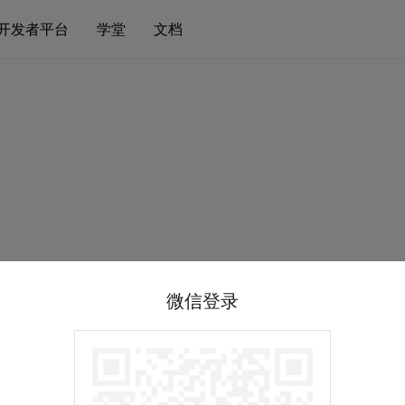
开发者平台
学堂
文档
微信登录