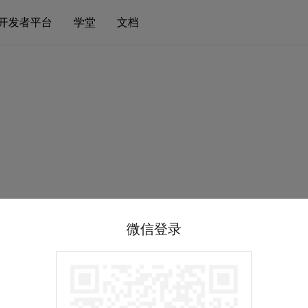
开发者平台
学堂
文档
微信登录