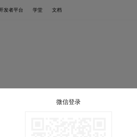
开发者平台
学堂
文档
微信登录