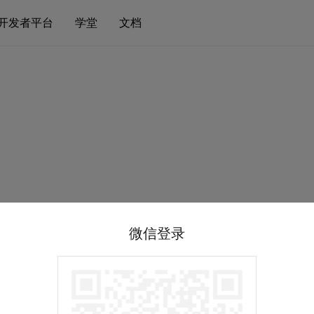
开发者平台
学堂
文档
微信登录