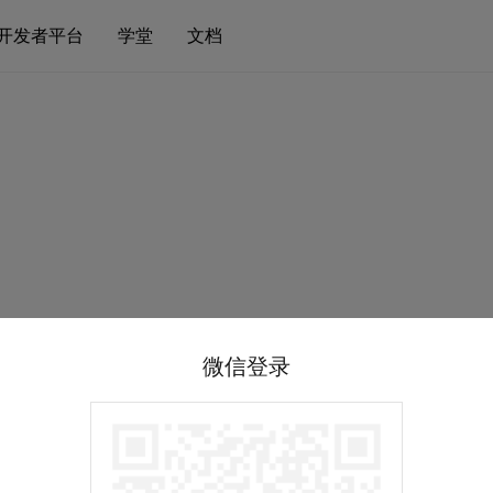
开发者平台
学堂
文档
微信登录