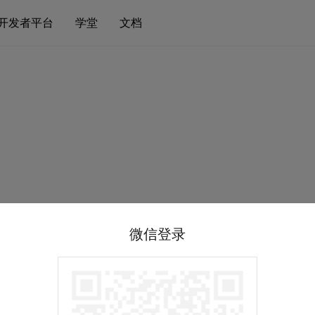
开发者平台
学堂
文档
微信登录