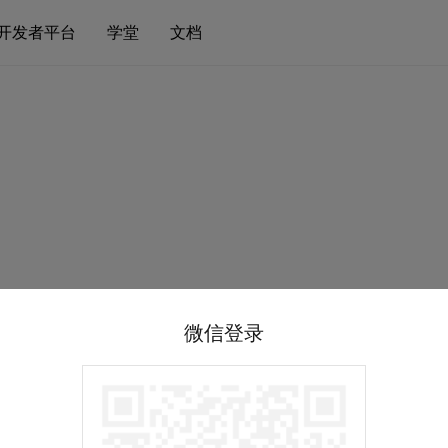
开发者平台
学堂
文档
微信登录