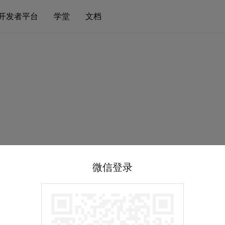
开发者平台
学堂
文档
微信登录