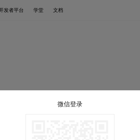
开发者平台
学堂
文档
微信登录