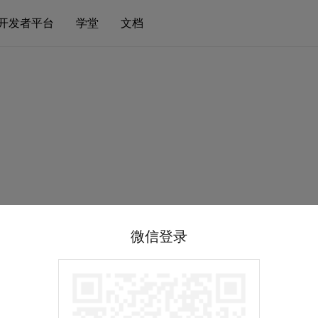
开发者平台
学堂
文档
微信登录