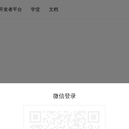
开发者平台
学堂
文档
微信登录