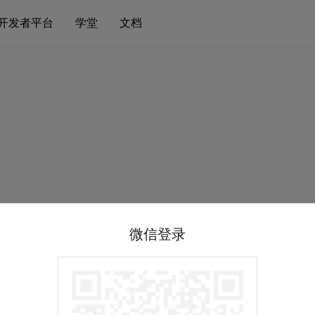
开发者平台
学堂
文档
微信登录