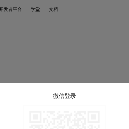
开发者平台
学堂
文档
微信登录