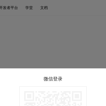
开发者平台
学堂
文档
微信登录