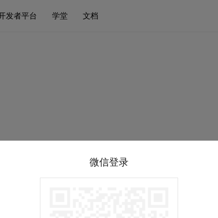
开发者平台
学堂
文档
微信登录