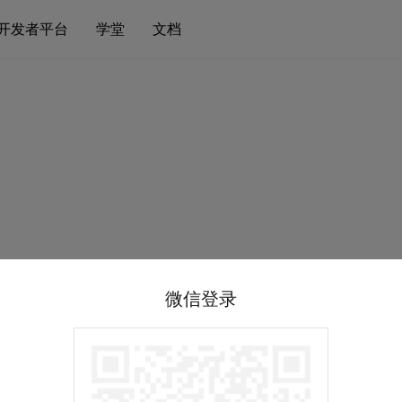
开发者平台
学堂
文档
微信登录