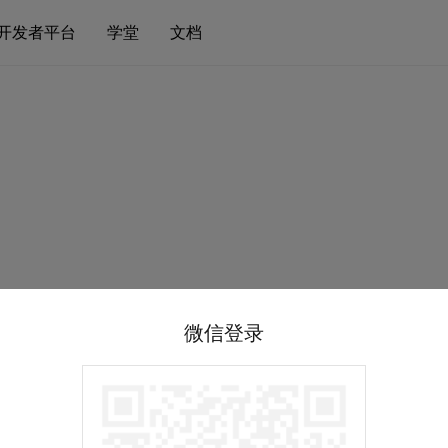
开发者平台
学堂
文档
微信登录