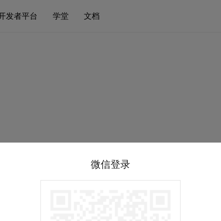
开发者平台
学堂
文档
微信登录