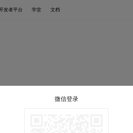
开发者平台
学堂
文档
微信登录