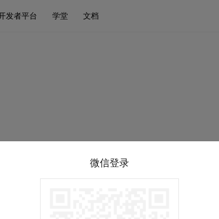
开发者平台
学堂
文档
微信登录