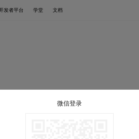
开发者平台
学堂
文档
微信登录