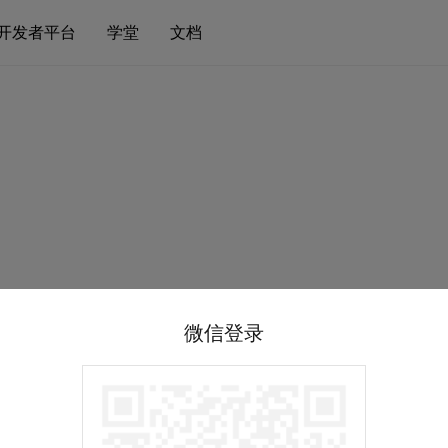
开发者平台
学堂
文档
微信登录