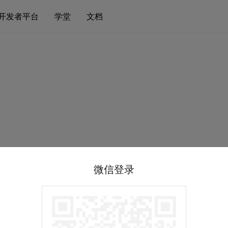
开发者平台
学堂
文档
微信登录