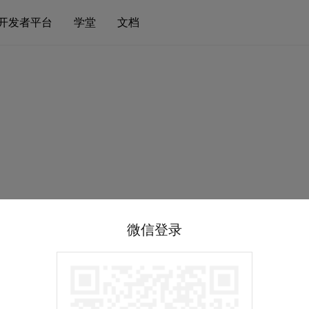
开发者平台
学堂
文档
微信登录