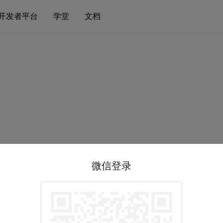
开发者平台
学堂
文档
微信登录