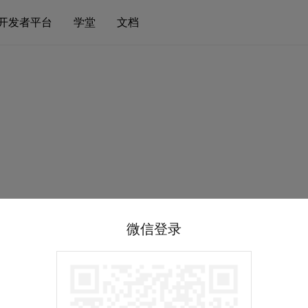
开发者平台
学堂
文档
微信登录