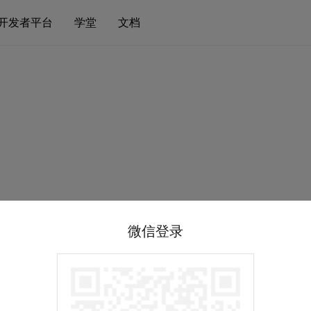
开发者平台
学堂
文档
微信登录