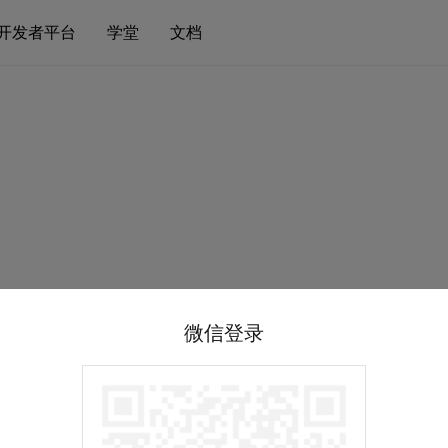
开发者平台
学堂
文档
微信登录