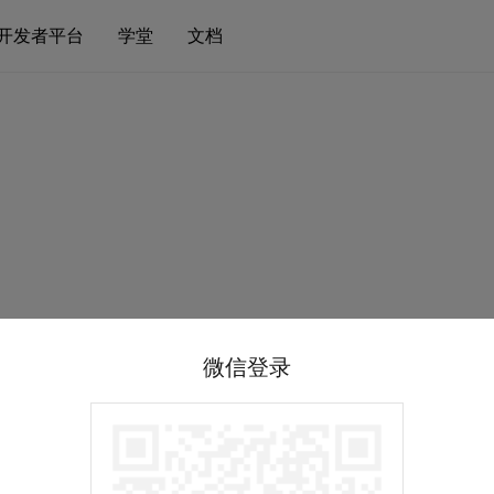
开发者平台
学堂
文档
微信登录