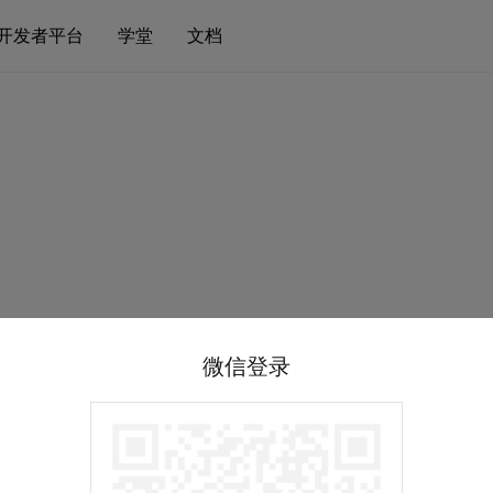
开发者平台
学堂
文档
微信登录