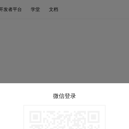
开发者平台
学堂
文档
微信登录