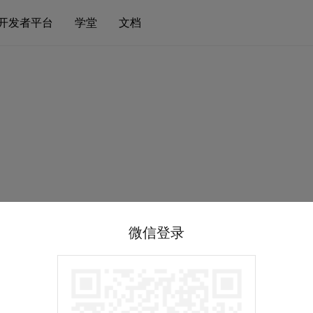
开发者平台
学堂
文档
微信登录