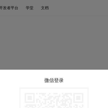
开发者平台
学堂
文档
微信登录