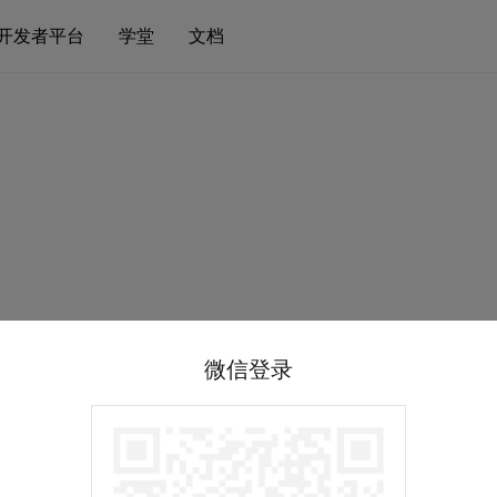
开发者平台
学堂
文档
微信登录