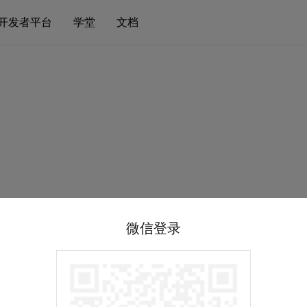
开发者平台
学堂
文档
微信登录