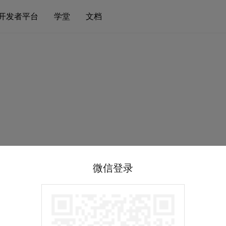
开发者平台
学堂
文档
微信登录