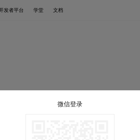
开发者平台
学堂
文档
微信登录