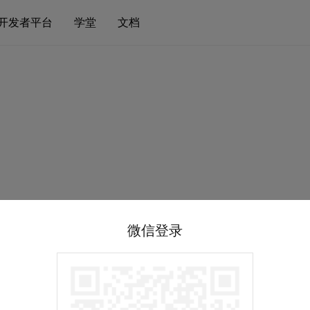
开发者平台
学堂
文档
微信登录