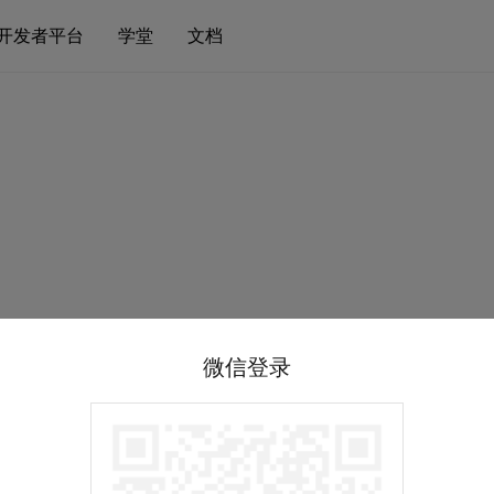
开发者平台
学堂
文档
微信登录