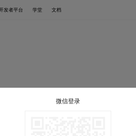
开发者平台
学堂
文档
微信登录