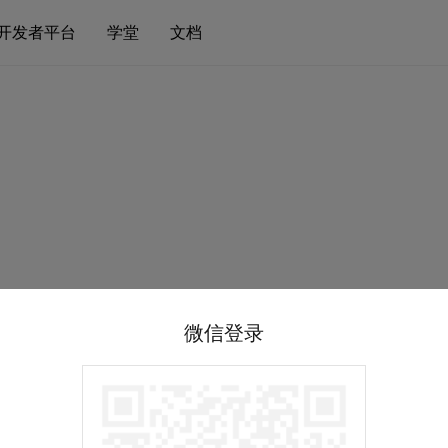
开发者平台
学堂
文档
微信登录