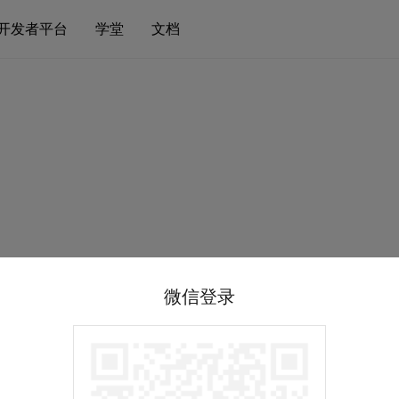
开发者平台
学堂
文档
微信登录