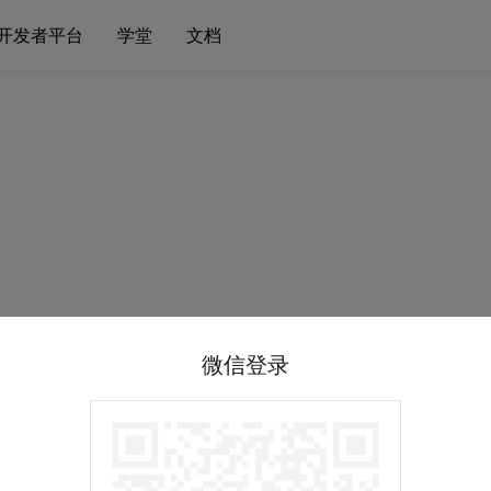
开发者平台
学堂
文档
微信登录