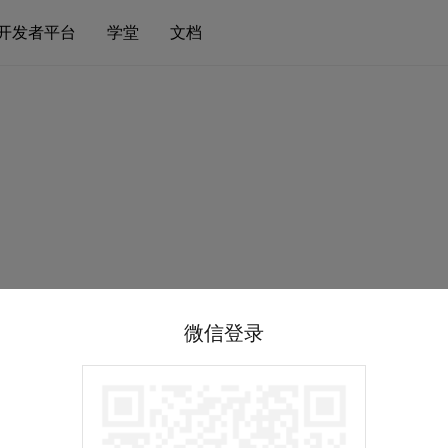
开发者平台
学堂
文档
微信登录