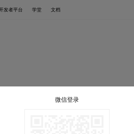
开发者平台
学堂
文档
微信登录