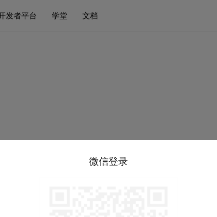
开发者平台
学堂
文档
微信登录