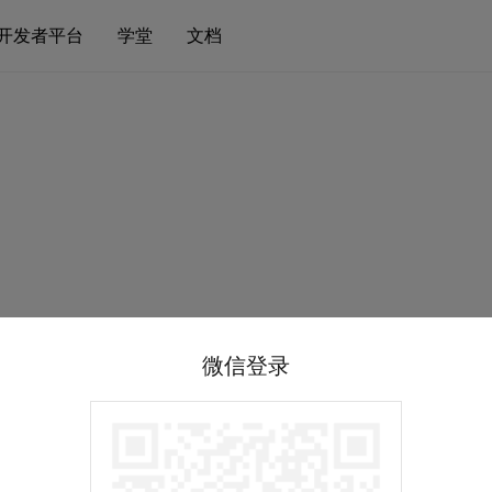
开发者平台
学堂
文档
微信登录